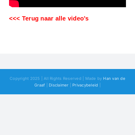
<<< Terug naar alle video’s
Copyright 2025 | All Rights Reserved | Made by
Han van de
Graaf
|
Disclaimer
|
Privacybeleid
|