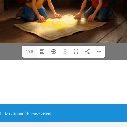
1/36
f
|
Disclaimer
|
Privacybeleid
|