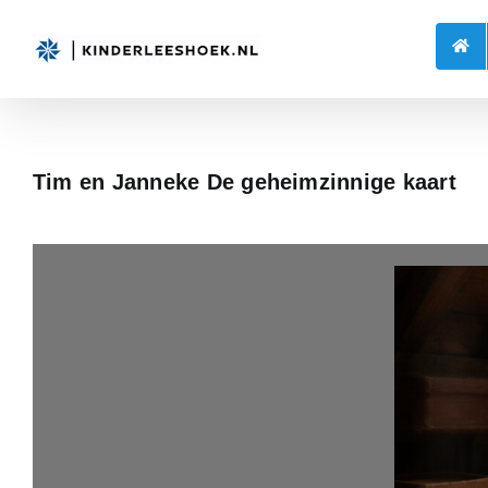
Skip
to
content
Tim en Janneke De geheimzinnige kaart