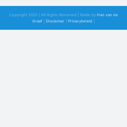
Copyright 2025 | All Rights Reserved | Made by
Han van de
Graaf
|
Disclaimer
|
Privacybeleid
|