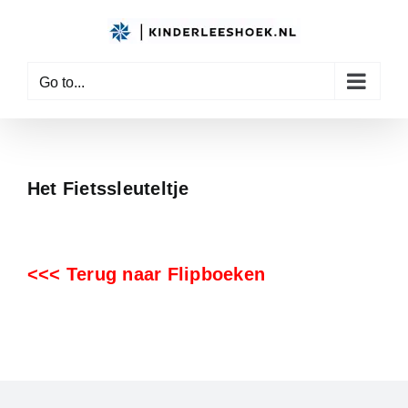
Skip
to
content
Go to...
Het Fietssleuteltje
<<< Terug naar Flipboeken